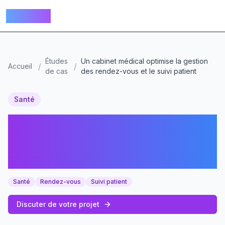
ALTERIA
Études
Un cabinet médical optimise la gestion
/
/
Accueil
de cas
des rendez-vous et le suivi patient
Santé
Un cabinet médical optimise
la gestion des rendez-vous
et le suivi patient
Santé
Rendez-vous
Suivi patient
Discuter de votre projet